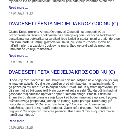
mjesečno i to na prvi četvrtak u mjesecu pola sata prije večernje svete mise.
Read more …
01.09.2013 11:32
DVADESET I ŠESTA NEDJELJA KROZ GODINU (C)
Čitanje Knjige proroka Amosa Ovo govori Gospodin svemogući: »Jao
bezbrižnima na Sionu i spokojnima na samarijskoj gori! Ležeći na bjelokosnim
posteljama, na počivaljkama izvaljeni, jedu janjad iz stada i telad iz staje; deru se
uza zvuk harfe, izumljuju glazbala ko David, piju vino iz vrčeva i mažu se
najfinijim uljem, al za slom Josipov ne mare. Stog će prvi sad biti prognani;
umuknut će veselje raskošnika.
Read more …
01.09.2013 11:30
DVADESET I PETA NEDJELJA KROZ GODINU (C)
U ono vrijeme: Govoraše Isus svojim učenicima: »Bijaše neki bogat čovjek koji
je imao upravitelja. Ovaj je bio optužen pred njim kao da mu rasipa imanje. On
ga pozva pa mu reče: 'Što to čujem o tebi? Položi račun o svom upravljanju jer
više ne možeš biti upravitelj!' Nato upravitelj reče u sebi: 'Što da učinim kad mi
gospodar moj oduzima upravu? Kopati? Nemam snage. Prositi? Stidim se.
Znam što ću da me prime u svoje kuće kad budem maknut s uprave.' I pozva
dužnike svoga gospodara, jednog po jednog. Upita prvoga: 'Koliko duguješ
gospodaru mojemu?' On reče: 'Sto bata ulja.' A on će mu: 'Uzmi svoju
zadužnicu, sjedni brzo, napiši pedeset.' Zatim reče drugomu: 'A ti, koliko ti
duguješ?' On odgovori: 'Sto korâ pšenice.' Kaže mu: 'Uzmi svoju zadužnicu i
napiši osamdeset.'
Read more …
01.09.2013 11:28