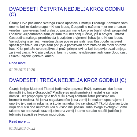
DVADESET I ČETVRTA NEDJELJA KROZ GODINU
(C)
Čitanje Prve poslanice svetoga Pavla apostola Timoteju Predragi: Zahvalan sam
onome koji mi dade snagu – Kristu Isusu, Gospodinu našemu – jer me smatrao
vrijednim povjerenja, kad u službu postavi mene koji prije bijah hulitelj, progonitelj
i nasilnik. Ali pomilovan sam jer sam to u neznanju učinio, još u nevjeri. I milost
Gospodina našega preobilovala je zajedno s vjerom i ljubavlju, u Kristu Isusu.
Vjerodostojna je riječ i vrijedna da se posve prihvati: Isus Krist dođe na svijet
spasiti grešnike, od kojih sam prvi ja. A pomilovan sam zato da na meni prvome
Isus Krist pokaže svu strpljivost i pruži primjer svima koji će povjerovati u njega
za život vječni. A Kralju vjekova, besmrtnome, nevidljivome, jedinome Bogu čast
i slava u vijeke vjekova. Amen.
Read more …
01.09.2013 11:26
DVADESET I TREĆA NEDJELJA KROZ GODINU (C)
Čitanje Knjige Mudrosti Tko od ljudi može spoznati Božju namisao i tko će se
domisliti što hoće Gospodin? Plašljive su misli smrtnika i nestalne su naše
namisli. Jer propadljivo tijelo tlači dušu i ovaj zemljani šator pritiskuje um
bremenit mislima. Mi jedva nagađamo što je na zemlji i s mukom spoznajemo i
ono što je u našim rukama: a što je na nebu, tko će istražiti? Tko bi doznao tvoju
volju da ti nisi dao mudrosti i da s visine nisi poslao Duha svoga svetoga? Samo
tako su se poravnale staze ljudima na zemlji i samo su tako naučili ljudi što je
tebi milo i spasili se tvojom mudrošću.
Read more …
01.09.2013 07:22