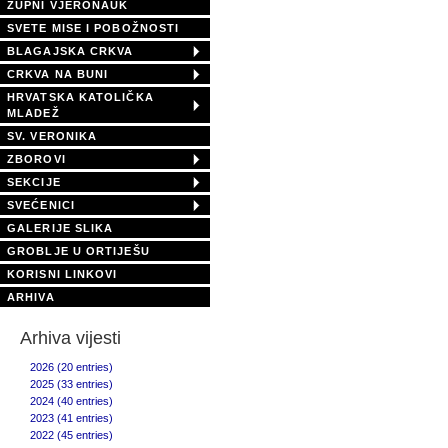
ŽUPNI VJERONAUK
SVETE MISE I POBOŽNOSTI
BLAGAJSKA CRKVA
CRKVA NA BUNI
HRVATSKA KATOLIČKA
MLADEŽ
SV. VERONIKA
ZBOROVI
SEKCIJE
SVEĆENICI
GALERIJE SLIKA
GROBLJE U ORTIJEŠU
KORISNI LINKOVI
ARHIVA
Arhiva vijesti
2026 (20 entries)
2025 (33 entries)
2024 (40 entries)
2023 (41 entries)
2022 (45 entries)