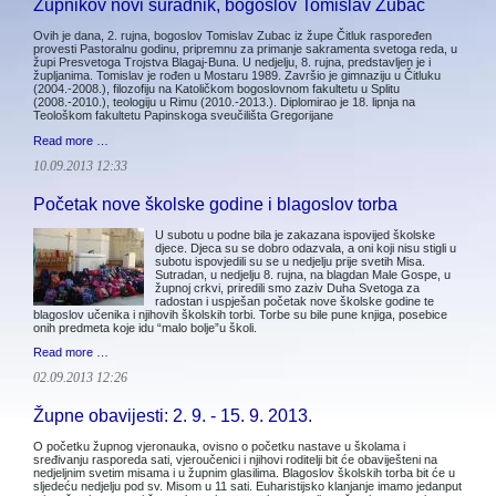
Župnikov novi suradnik, bogoslov Tomislav Zubac
Ovih je dana, 2. rujna, bogoslov Tomislav Zubac iz župe Čitluk raspoređen
provesti Pastoralnu godinu, pripremnu za primanje sakramenta svetoga reda, u
župi Presvetoga Trojstva Blagaj-Buna. U nedjelju, 8. rujna, predstavljen je i
župljanima. Tomislav je rođen u Mostaru 1989. Završio je gimnaziju u Čitluku
(2004.-2008.), filozofiju na Katoličkom bogoslovnom fakultetu u Splitu
(2008.-2010.), teologiju u Rimu (2010.-2013.). Diplomirao je 18. lipnja na
Teološkom fakultetu Papinskoga sveučilišta Gregorijane
Read more …
10.09.2013 12:33
Početak nove školske godine i blagoslov torba
U subotu u podne bila je zakazana ispovijed školske
djece. Djeca su se dobro odazvala, a oni koji nisu stigli u
subotu ispovjedili su se u nedjelju prije svetih Misa.
Sutradan, u nedjelju 8. rujna, na blagdan Male Gospe, u
župnoj crkvi, priredili smo zaziv Duha Svetoga za
radostan i uspješan početak nove školske godine te
blagoslov učenika i njihovih školskih torbi. Torbe su bile pune knjiga, posebice
onih predmeta koje idu “malo bolje”u školi.
Read more …
02.09.2013 12:26
Župne obavijesti: 2. 9. - 15. 9. 2013.
O početku župnog vjeronauka, ovisno o početku nastave u školama i
sređivanju rasporeda sati, vjeroučenici i njihovi roditelji bit će obaviješteni na
nedjeljnim svetim misama i u župnim glasilima. Blagoslov školskih torba bit će u
sljedeću nedjelju pod sv. Misom u 11 sati. Euharistijsko klanjanje imamo jedanput