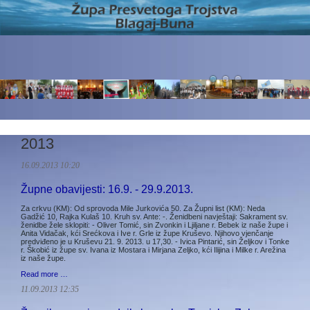
2013
16.09.2013 10:20
Župne obavijesti: 16.9. - 29.9.2013.
Za crkvu (KM): Od sprovoda Mile Jurkovića 50. Za Župni list (KM): Neda
Gadžić 10, Rajka Kulaš 10. Kruh sv. Ante: -. Ženidbeni navještaji: Sakrament sv.
ženidbe žele sklopiti: - Oliver Tomić, sin Zvonkin i Ljiljane r. Bebek iz naše župe i
Anita Vidačak, kći Srećkova i Ive r. Grle iz župe Kruševo. Njihovo vjenčanje
predviđeno je u Kruševu 21. 9. 2013. u 17,30. - Ivica Pintarić, sin Željkov i Tonke
r. Škobić iz župe sv. Ivana iz Mostara i Mirjana Zeljko, kći Ilijina i Milke r. Arežina
iz naše župe.
Read more …
11.09.2013 12:35