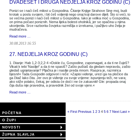
DVADESET I DRUGA NEDJELJA KROZ GODINU (C)
Ponizi se i naći ćeš milost u Gospodina. Čitanje Knjige Sirahove Sine moj, budi
krotak u poslu svojem, i bit ćeš voljeniji nego onaj koji darove dijeli. Što si veći, to
se većma ponizi i naći ćeš milost u Gospodina. Iako je velika moć u Gospodina,
on prima počast poniznih. Nema lijeka bolesti oholnikâ, jer se opačina u njima
ukorijenila. Srce razborita čovjeka razmišlja o izrekama, i pažljivo uho želja je
mudračeva.
Read more …
30.08.2013 16:55
27. NEDJELJA KROZ GODINU (C)
1. čitanje: Hab 1,2-3;2,2-4 »Dokle ću, Gospodine, zapomagati, a da ti ne čuješ?
Vikati k tebi 'Nasilje!' a da ti ne spasiš? Zašto puštaš da gledam nepravdu, zašto
gledaš ugnjetavanje? Pljačka je i nasilje preda mnom. Raspra je, razmirica
bjesni!« Tada Gospodin odgovori i reče: »Zapisi viđenje, urezi ga na pločice da
ga čitač lako čita. Jer ovo je viđenje za svoje vrijeme: ispunjenju teži, ne vara;
ako stiže polako, čekaj, jer odista će doći i ne će zakasniti! Gle: propada onaj
čija duša nije pravedna, a pravednik živi od svoje vjere.«
Read more …
Page 4 of 11
« First
Previous
1
2
3
4
5
6
7
Next
Last »
POČETNA
O ŽUPI
NOVOSTI
ŽUPNA SLAVLJA