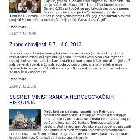
Čajniče, gdje se svečano slavi blagdan sv. Benedikta. Na
put je pošao dio zbora „Mir“. Uz molitvu krenuli smo s
Bune u 6,30 sati i počeli se peti krivudavim putom prema
Nevesinju i Gacku pa preko Čemernoga spustili se na
Tjentište i Sutjesku. Put nas je dalje vodio prema Foči, gdje smo nakratko svratili
posjetiti župnu kuću, a onda brže-bolje preko Goražda za Čajniče.
Read more …
09.07.2013 19:40
Župne obavijesti: 8.7. - 4.8. 2013.
Brojevi Župnog lista (tijekom ljeta) izlazit će mjesečno (svaka četiri tjedna) s
rasporedima misa i važnijim obavijestima. Termini svetih Misa kroz mjesece
srpanj i kolovoz ostat će isti kao i ostalih mjeseci: ponedjeljak, utorak, srijeda u 7
sati, četvrtak i petak u 18 sati, subota ovisno o vjenčanjima. Nedjeljne mise
tijekom ljeta ostaju u 8 i 11 sati kao i prije. Blagdanske mise po terminima kako
se napiše u Župnom listu.
Read more …
25.06.2013 21:16
SUSRET MINISTRANATA HERCEGOVAČKIH
BISKUPIJA
Među brojnim slavljima i susretima u Kalendaru
Mostarsko-duvanjske i Trebinjsko-mrkanske biskupije
kroz “Godinu vjere“ nalazi se i susret ministranata, koji je
održan u četvrtak, 20. lipnja, u Tomislavgradu pod
geslom: Dođi i slijedi me. Već oko 9 sati počeli su pristizati
prvi autobusi s ministrantima i njihovim predvodnicima.
Do deset sati – službeni početak programa – dvorište duvanjske crkve postalo
je poput košnice. Oko tisuću ministranata pristiglo je