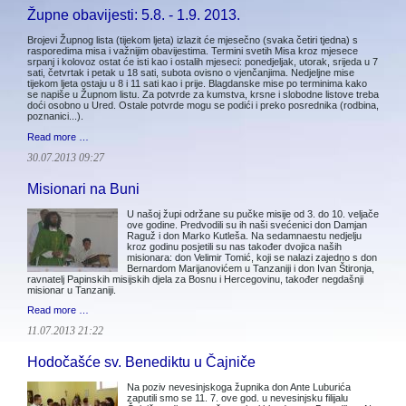
Župne obavijesti: 5.8. - 1.9. 2013.
Brojevi Župnog lista (tijekom ljeta) izlazit će mjesečno (svaka četiri tjedna) s
rasporedima misa i važnijim obavijestima. Termini svetih Misa kroz mjesece
srpanj i kolovoz ostat će isti kao i ostalih mjeseci: ponedjeljak, utorak, srijeda u 7
sati, četvrtak i petak u 18 sati, subota ovisno o vjenčanjima. Nedjeljne mise
tijekom ljeta ostaju u 8 i 11 sati kao i prije. Blagdanske mise po terminima kako
se napiše u Župnom listu. Za potvrde za kumstva, krsne i slobodne listove treba
doći osobno u Ured. Ostale potvrde mogu se podići i preko posrednika (rodbina,
poznanici...).
Read more …
30.07.2013 09:27
Misionari na Buni
U našoj župi održane su pučke misije od 3. do 10. veljače
ove godine. Predvodili su ih naši svećenici don Damjan
Raguž i don Marko Kutleša. Na sedamnaestu nedjelju
kroz godinu posjetili su nas također dvojica naših
misionara: don Velimir Tomić, koji se nalazi zajedno s don
Bernardom Marijanovićem u Tanzaniji i don Ivan Štironja,
ravnatelj Papinskih misijskih djela za Bosnu i Hercegovinu, također negdašnji
misionar u Tanzaniji.
Read more …
11.07.2013 21:22
Hodočašće sv. Benediktu u Čajniče
Na poziv nevesinjskoga župnika don Ante Luburića
zaputili smo se 11. 7. ove god. u nevesinjsku filijalu