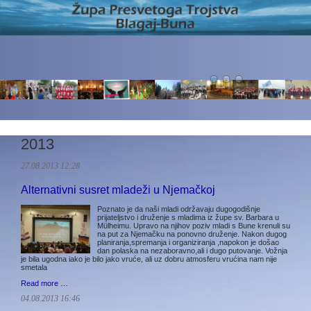
2013
27.08.2013 12:28
Alternativni susret mladeži u Njemačkoj
Poznato je da naši mladi održavaju dugogodišnje
prijateljstvo i druženje s mladima iz župe sv. Barbara u
Mülheimu. Upravo na njihov poziv mladi s Bune krenuli su
na put za Njemačku na ponovno druženje. Nakon dugog
planiranja,spremanja i organiziranja ,napokon je došao
dan polaska na nezaboravno,ali i dugo putovanje. Vožnja
je bila ugodna iako je bilo jako vruće, ali uz dobru atmosferu vrućina nam nije
smetala
Read more …
04.08.2013 16:46