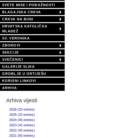
SVETE MISE I POBOŽNOSTI
BLAGAJSKA CRKVA
CRKVA NA BUNI
HRVATSKA KATOLIČKA
MLADEŽ
SV. VERONIKA
ZBOROVI
SEKCIJE
SVEĆENICI
GALERIJE SLIKA
GROBLJE U ORTIJEŠU
KORISNI LINKOVI
ARHIVA
Arhiva vijesti
2026 (20 entries)
2025 (33 entries)
2024 (40 entries)
2023 (41 entries)
2022 (45 entries)
2021 (50 entries)