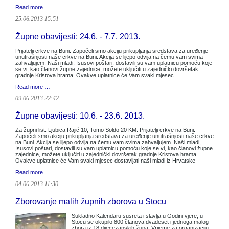
Read more …
25.06.2013 15:51
Župne obavijesti: 24.6. - 7.7. 2013.
Prijatelji crkve na Buni. Započeli smo akciju prikupljanja sredstava za uređenje
unutrašnjosti naše crkve na Buni. Akcija se lijepo odvija na čemu vam svima
zahvaljujem. Naši mladi, Isusovi poštari, dostavili su vam uplatnicu pomoću koje
se vi, kao članovi župne zajednice, možete uključiti u zajednički dovršetak
gradnje Kristova hrama. Ovakve uplatnice će Vam svaki mjesec
Read more …
09.06.2013 22:42
Župne obavijesti: 10.6. - 23.6. 2013.
Za župni list: Ljubica Rajić 10, Tomo Soldo 20 KM. Prijatelji crkve na Buni.
Započeli smo akciju prikupljanja sredstava za uređenje unutrašnjosti naše crkve
na Buni. Akcija se lijepo odvija na čemu vam svima zahvaljujem. Naši mladi,
Isusovi poštari, dostavili su vam uplatnicu pomoću koje se vi, kao članovi župne
zajednice, možete uključiti u zajednički dovršetak gradnje Kristova hrama.
Ovakve uplatnice će Vam svaki mjesec dostavljati naši mladi iz Hrvatske
Read more …
04.06.2013 11:30
Zborovanje malih župnih zborova u Stocu
Sukladno Kalendaru susreta i slavlja u Godini vjere, u
Stocu se okupilo 800 članova dvadeset i jednoga malog
zbora iz 18 dijecezanskih župa. Vrijeme za organizaciju