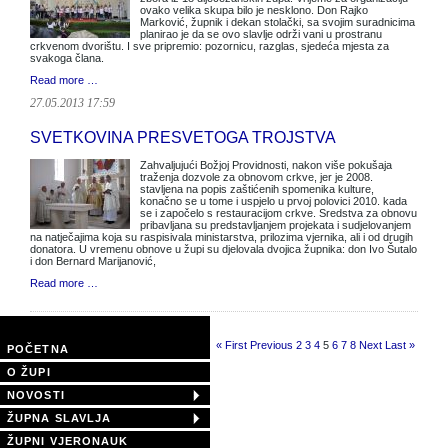
ovako velika skupa bilo je nesklono. Don Rajko
Marković, župnik i dekan stolački, sa svojim suradnicima
planirao je da se ovo slavlje održi vani u prostranu
crkvenom dvorištu. I sve pripremio: pozornicu, razglas, sjedeća mjesta za
svakoga člana.
Read more …
27.05.2013 17:59
SVETKOVINA PRESVETOGA TROJSTVA
Zahvaljujući Božjoj Providnosti, nakon više pokušaja
traženja dozvole za obnovom crkve, jer je 2008.
stavljena na popis zaštićenih spomenika kulture,
konačno se u tome i uspjelo u prvoj polovici 2010. kada
se i započelo s restauracijom crkve. Sredstva za obnovu
pribavljana su predstavljanjem projekata i sudjelovanjem
na natječajima koja su raspisivala ministarstva, prilozima vjernika, ali i od drugih
donatora. U vremenu obnove u župi su djelovala dvojica župnika: don Ivo Šutalo
i don Bernard Marijanović,
Read more …
Page 5 of 11
« First
Previous
2
3
4
5
6
7
8
Next
Last »
POČETNA
O ŽUPI
NOVOSTI
ŽUPNA SLAVLJA
ŽUPNI VJERONAUK