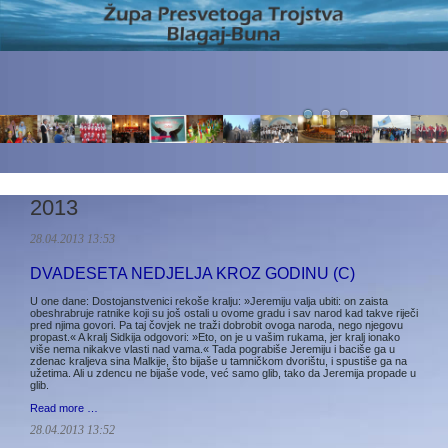
2013
28.04.2013 13:53
DVADESETA NEDJELJA KROZ GODINU (C)
U one dane: Dostojanstvenici rekoše kralju: »Jeremiju valja ubiti: on zaista
obeshrabruje ratnike koji su još ostali u ovome gradu i sav narod kad takve riječi
pred njima govori. Pa taj čovjek ne traži dobrobit ovoga naroda, nego njegovu
propast.« A kralj Sidkija odgovori: »Eto, on je u vašim rukama, jer kralj ionako
više nema nikakve vlasti nad vama.« Tada pograbiše Jeremiju i baciše ga u
zdenac kraljeva sina Malkije, što bijaše u tamničkom dvorištu, i spustiše ga na
užetima. Ali u zdencu ne bijaše vode, već samo glib, tako da Jeremija propade u
glib.
Read more …
28.04.2013 13:52