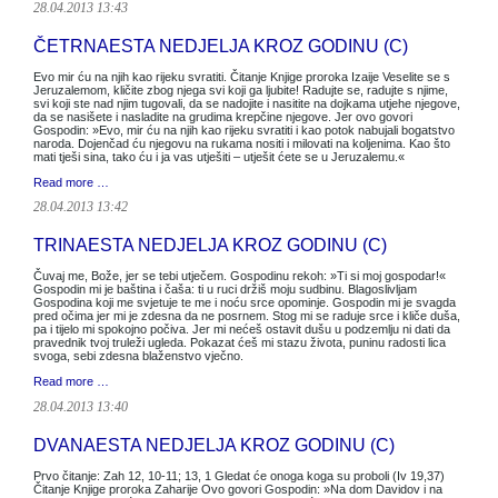
28.04.2013 13:43
ČETRNAESTA NEDJELJA KROZ GODINU (C)
Evo mir ću na njih kao rijeku svratiti. Čitanje Knjige proroka Izaije Veselite se s
Jeruzalemom, kličite zbog njega svi koji ga ljubite! Radujte se, radujte s njime,
svi koji ste nad njim tugovali, da se nadojite i nasitite na dojkama utjehe njegove,
da se nasišete i nasladite na grudima krepčine njegove. Jer ovo govori
Gospodin: »Evo, mir ću na njih kao rijeku svratiti i kao potok nabujali bogatstvo
naroda. Dojenčad ću njegovu na rukama nositi i milovati na koljenima. Kao što
mati tješi sina, tako ću i ja vas utješiti – utješit ćete se u Jeruzalemu.«
Read more …
28.04.2013 13:42
TRINAESTA NEDJELJA KROZ GODINU (C)
Čuvaj me, Bože, jer se tebi utječem. Gospodinu rekoh: »Ti si moj gospodar!«
Gospodin mi je baština i čaša: ti u ruci držiš moju sudbinu. Blagoslivljam
Gospodina koji me svjetuje te me i noću srce opominje. Gospodin mi je svagda
pred očima jer mi je zdesna da ne posrnem. Stog mi se raduje srce i kliče duša,
pa i tijelo mi spokojno počiva. Jer mi nećeš ostavit dušu u podzemlju ni dati da
pravednik tvoj truleži ugleda. Pokazat ćeš mi stazu života, puninu radosti lica
svoga, sebi zdesna blaženstvo vječno.
Read more …
28.04.2013 13:40
DVANAESTA NEDJELJA KROZ GODINU (C)
Prvo čitanje: Zah 12, 10-11; 13, 1 Gledat će onoga koga su proboli (Iv 19,37)
Čitanje Knjige proroka Zaharije Ovo govori Gospodin: »Na dom Davidov i na