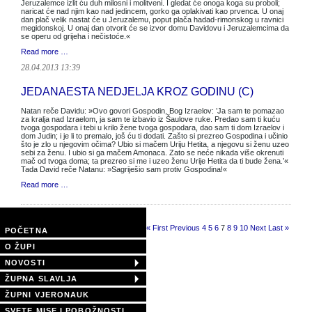
Jeruzalemce izlit ću duh milosni i molitveni. I gledat će onoga koga su proboli;
naricat će nad njim kao nad jedincem, gorko ga oplakivati kao prvenca. U onaj
dan plač velik nastat će u Jeruzalemu, poput plača hadad-rimonskog u ravnici
megidonskoj. U onaj dan otvorit će se izvor domu Davidovu i Jeruzalemcima da
se operu od grijeha i nečistoće.«
Read more …
28.04.2013 13:39
JEDANAESTA NEDJELJA KROZ GODINU (C)
Natan reče Davidu: »Ovo govori Gospodin, Bog Izraelov: ’Ja sam te pomazao
za kralja nad Izraelom, ja sam te izbavio iz Šaulove ruke. Predao sam ti kuću
tvoga gospodara i tebi u krilo žene tvoga gospodara, dao sam ti dom Izraelov i
dom Judin; i je li to premalo, još ću ti dodati. Zašto si prezreo Gospodina i učinio
što je zlo u njegovim očima? Ubio si mačem Uriju Hetita, a njegovu si ženu uzeo
sebi za ženu. I ubio si ga mačem Amonaca. Zato se neće nikada više okrenuti
mač od tvoga doma; ta prezreo si me i uzeo ženu Urije Hetita da ti bude žena.’«
Tada David reče Natanu: »Sagriješio sam protiv Gospodina!«
Read more …
Page 7 of 11
« First
Previous
4
5
6
7
8
9
10
Next
Last »
POČETNA
O ŽUPI
NOVOSTI
ŽUPNA SLAVLJA
ŽUPNI VJERONAUK
SVETE MISE I POBOŽNOSTI