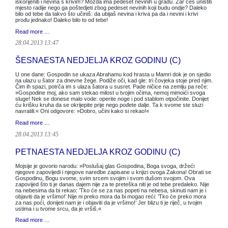
iskorijeniti i nevina s krivim? Možda ima pedeset nevinih u gradu. Zar ćeš uništiti
mjesto radije nego ga poštedjeti zbog pedeset nevinih koji budu ondje? Daleko
bilo od tebe da takvo što učiniš: da ubijaš nevina i kriva pa da i nevini i krivi
prođu jednako! Daleko bilo to od tebe!
Read more …
28.04.2013 13:47
ŠESNAESTA NEDJELJA KROZ GODINU (C)
U one dane: Gospodin se ukaza Abrahamu kod hrasta u Mamri dok je on sjedio
na ulazu u šator za dnevne žege. Podiže oči, kad gle: tri čovjeka stoje pred njim.
Čim ih spazi, potrča im s ulaza šatora u susret. Pade ničice na zemlju pa reče:
»Gospodine moj, ako sam stekao milost u tvojim očima, nemoj mimoići svoga
sluge! Nek se donese malo vode: operite noge i pod stablom otpočinite. Donijet
ću krišku kruha da se okrijepite prije nego pođete dalje. Ta k svome ste sluzi
navratili.« Oni odgovore: »Dobro, učini kako si rekao!«
Read more …
28.04.2013 13:45
PETNAESTA NEDJELJA KROZ GODINU (C)
Mojsije je govorio narodu: »Poslušaj glas Gospodina, Boga svoga, držeći
njegove zapovijedi i njegove naredbe zapisane u knjizi ovoga Zakona! Obrati se
Gospodinu, Bogu svome, svim srcem svojim i svom dušom svojom. Ova
zapovijed što ti je danas dajem nije za te preteška niti je od tebe predaleko. Nije
na nebesima da bi rekao: ’Tko će se za nas popeti na nebesa, skinuti nam je i
objaviti da je vršimo!’ Nije ni preko mora da bi mogao reći: ’Tko će preko mora
za nas poći, donijeti nam je i objaviti da je vršimo!’ Jer blizu ti je riječ, u tvojim
ustima i u tvome srcu, da je vršiš.«
Read more …