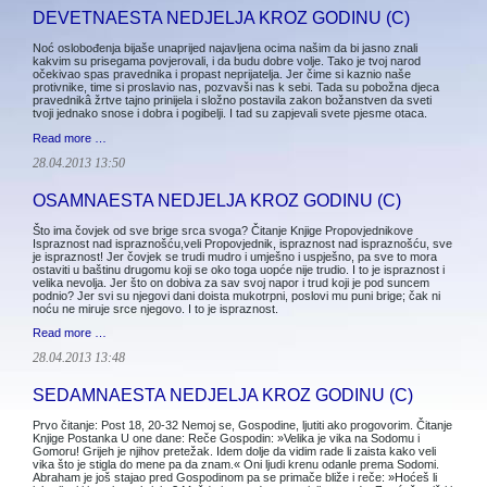
DEVETNAESTA NEDJELJA KROZ GODINU (C)
Noć oslobođenja bijaše unaprijed najavljena ocima našim da bi jasno znali
kakvim su prisegama povjerovali, i da budu dobre volje. Tako je tvoj narod
očekivao spas pravednika i propast neprijatelja. Jer čime si kaznio naše
protivnike, time si proslavio nas, pozvavši nas k sebi. Tada su pobožna djeca
pravednikâ žrtve tajno prinijela i složno postavila zakon božanstven da sveti
tvoji jednako snose i dobra i pogibelji. I tad su zapjevali svete pjesme otaca.
Read more …
28.04.2013 13:50
OSAMNAESTA NEDJELJA KROZ GODINU (C)
Što ima čovjek od sve brige srca svoga? Čitanje Knjige Propovjednikove
Ispraznost nad ispraznošću,veli Propovjednik, ispraznost nad ispraznošću, sve
je ispraznost! Jer čovjek se trudi mudro i umješno i uspješno, pa sve to mora
ostaviti u baštinu drugomu koji se oko toga uopće nije trudio. I to je ispraznost i
velika nevolja. Jer što on dobiva za sav svoj napor i trud koji je pod suncem
podnio? Jer svi su njegovi dani doista mukotrpni, poslovi mu puni brige; čak ni
noću ne miruje srce njegovo. I to je ispraznost.
Read more …
28.04.2013 13:48
SEDAMNAESTA NEDJELJA KROZ GODINU (C)
Prvo čitanje: Post 18, 20-32 Nemoj se, Gospodine, ljutiti ako progovorim. Čitanje
Knjige Postanka U one dane: Reče Gospodin: »Velika je vika na Sodomu i
Gomoru! Grijeh je njihov pretežak. Idem dolje da vidim rade li zaista kako veli
vika što je stigla do mene pa da znam.« Oni ljudi krenu odanle prema Sodomi.
Abraham je još stajao pred Gospodinom pa se primače bliže i reče: »Hoćeš li