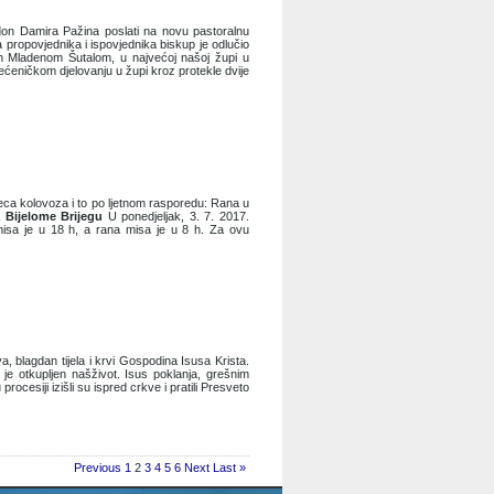
on Damira Pažina poslati na novu pastoralnu
 propovjednika i ispovjednika biskup je odlučio
on Mladenom Šutalom, u najvećoj našoj župi u
ćeničkom djelovanju u župi kroz protekle dvije
eseca kolovoza i to po ljetnom rasporedu: Rana u
 Bijelome Brijegu
U ponedjeljak, 3. 7. 2017.
isa je u 18 h, a rana misa je u 8 h. Za ovu
, blagdan tijela i krvi Gospodina Isusa Krista.
je otkupljen našživot. Isus poklanja, grešnim
 procesiji izišli su ispred crkve i pratili Presveto
Previous
1
2
3
4
5
6
Next
Last »