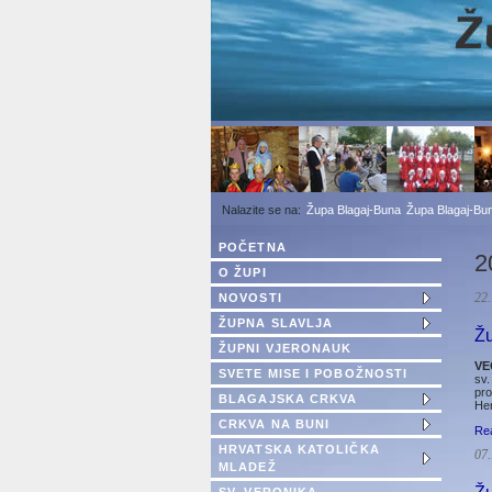
1
2
3
Župa Blagaj-Buna
Župa Blagaj-Bun
POČETNA
2
O ŽUPI
NOVOSTI
22.
ŽUPNA SLAVLJA
Žu
ŽUPNI VJERONAUK
VE
SVETE MISE I POBOŽNOSTI
sv.
pro
BLAGAJSKA CRKVA
Her
CRKVA NA BUNI
Re
HRVATSKA KATOLIČKA
07.
MLADEŽ