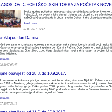
LAGOSLOV DJECE I ŠKOLSKIH TORBA ZA POČETAK NOV
Svake godine početkom mjeseca rujna se obilježava početak školske godi
Rujna 2017. na svetoj misi u devet i trideset sati okupili su se učenici osno
tražeći od Gospodina da ih obdari svojim Duhom kako bi predano mogli radit
Read more …
07.09.2017 05:42
roštaj od don Damira
će li tko za mnom, neka se odrekne samoga sebe, neka danomice uzima križ svoj I neka ide
čano smo se oprostili od našeg kapelana don Damira Pažina. Don Damir je u našoj župi djel
u srca župljana za čitav život, zbog čega župljani nisu mogli sakriti suze na svojim lic
ečima i dijelima.
ad more …
08.2017 07:47
pne obavijesti od 28.8. do 10.9.2017.
ekom mjeseca kolovoza pristigao nam je novi župni vikar, don Ivan Bijakšić. Želimo mu s
en 1989. u Mostaru, gdje je primio prve sakramente, i završio osnovnu i srednju školu. Pozi
govu molbu biskup ga je Ratko godine 2007. primio u bogosloviju. Studij je pohađao u Sa
turgijski simbolički govor i geste u svetoj Misi“, pod vodstvom o. Marijana Steinera, isusov
e je bio na na pastoralnoj praksi kao bogoslov i đakon.
ad more …
07.2017 23:18