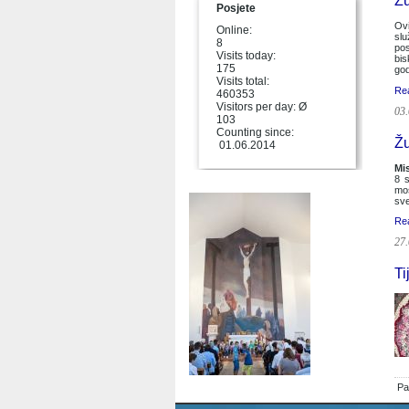
Žu
Posjete
Ovi
Online:
slu
8
pos
Visits today:
bis
175
go
Visits total:
Re
460353
Visitors per day: Ø
03.
103
Counting since:
Žu
01.06.2014
Mis
8 s
mo
sve
Re
27.
Ti
Pa