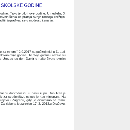
E ŠKOLSKE GODINE
ne. Tako je bilo i ove godine. U nedjelju, 3.
vnih škola uz pratnju svojih roditelja i bližnjih,
i i izgrađivati se u mudrosti i znanju.
 za mnom.” 2.9.2017 na pučkoj misi u 11 sati,
ovao dvije godine. Te dvije godine urezale su
ima. Urezao se don Damir u naše živote svojim
rdačnu dobrodošlicu u našu župu. Don Ivan je
v za svećeništvo osjetio je kao ministrant. Na
rajevu i Zagrebu, gdje je diplomirao na temu:
ca. Za đakona je zaređen 17. 3. 2013.u Dračevu,