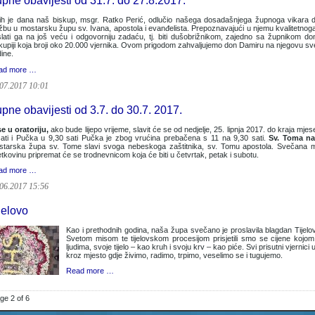
pne obavijesti od 31.7. do 27.8.2017.
h je dana naš biskup, msgr. Ratko Perić, odlučio našega dosadašnjega župnoga vikara d
žbu u mostarsku župu sv. Ivana, apostola i evanđelista. Prepoznavajući u njemu kvalitetnoga
lati ga na još veću i odgovorniju zadaću, tj. biti dušobrižnikom, zajedno sa župnikom d
kupiji koja broji oko 20.000 vjernika. Ovom prigodom zahvaljujemo don Damiru na njegovu sve
dine.
ad more …
07.2017 10:01
pne obavijesti od 3.7. do 30.7. 2017.
e u oratoriju,
ako bude lijepo vrijeme, slavit će se od nedjelje, 25. lipnja 2017. do kraja mj
ati i Pučka u 9,30 sati Pučka je zbog vrućina prebačena s 11 na 9,30 sati.
Sv. Toma na
starska župa sv. Tome slavi svoga nebeskoga zaštitnika, sv. Tomu apostola. Svečana m
tkovinu pripremat će se trodnevnicom koja će biti u četvrtak, petak i subotu.
ad more …
06.2017 15:56
jelovo
Kao i prethodnih godina, naša župa svečano je proslavila blagdan Tijelova
Svetom misom te tijelovskom procesijom prisjetili smo se cijene kojom 
ljudima, svoje tijelo – kao kruh i svoju krv – kao piće. Svi prisutni vjernici u
kroz mjesto gdje živimo, radimo, trpimo, veselimo se i tugujemo.
Read more …
ge 2 of 6