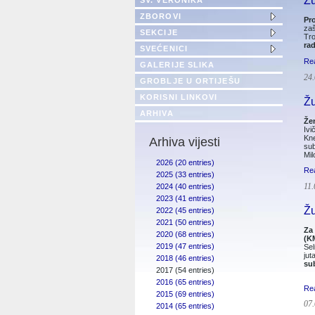
Žu
SV. VERONIKA
ZBOROVI
Pr
zaš
SEKCIJE
Tro
ra
SVEĆENICI
Re
GALERIJE SLIKA
24.
GROBLJE U ORTIJEŠU
KORISNI LINKOVI
Žu
ARHIVA
Že
Ivi
Kne
Arhiva vijesti
sub
Mil
2026 (20 entries)
Re
2025 (33 entries)
11.
2024 (40 entries)
2023 (41 entries)
Žu
2022 (45 entries)
2021 (50 entries)
Za
2020 (68 entries)
(K
2019 (47 entries)
Sel
jut
2018 (46 entries)
su
2017 (54 entries)
2016 (65 entries)
Re
2015 (69 entries)
07.
2014 (65 entries)