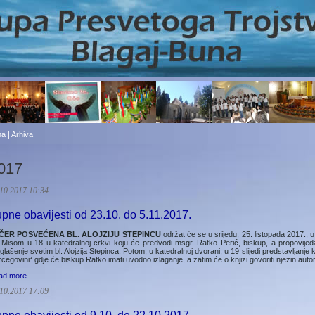
a | Arhiva
017
10.2017 10:34
pne obavijesti od 23.10. do 5.11.2017.
ČER POSVEĆENA BL. ALOJZIJU STEPINCU
održat će se u srijedu, 25. listopada 2017.,
 Misom u 18 u katedralnoj crkvi koju će predvodi msgr. Ratko Perić, biskup, a propovijeda
glašenje svetim bl. Alojzija Stepinca. Potom, u katedralnoj dvorani, u 19 slijedi predstavljanje kn
cegovini“ gdje će biskup Ratko imati uvodno izlaganje, a zatim će o knjizi govoriti njezin autor
ad more …
10.2017 17:09