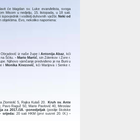
lavit će blagdan sv. Luke evanđelista, svoga
om Misom u nedjelju, 15. listopada, u 18 sati.
ispovjednik i voditelj duhovnih vježbi.
Neki od
im objektima. Evo, nekoliko napomena:
 r. Obradović iz naše župe i
Antonija Abaz
, kći
a na Šćitu.
- Mario Martić
, sin Zdenkov i Zore r.
e župe. Njihovo vjenčanje predviđeno je na Buni u
pe i
Monika Knezović
, kći Marijova i Senke r.
a Zlomislić 5, Rajka Kulaš 20.
Kruh sv. Ante
50, Pavo Raguž 50, Mario Pavlović 40, Miroslav
a za 2017./18. -ponedjeljak
(poslije školske
- srijeda:
20 sati HKM (prvi susret 20. IX.)
-