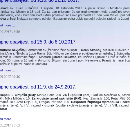
pne obavijesti od 9.10. do 22.10.2017.
oslava sv. Luke u Ilićima
U srijedu, 18. listopada 2017. župa u Ilićima u Mostaru pros
titnika, sv. Misom u 18 sati. Za taj dan pripremit će se trodnevnicom koja započinje svet
dnevnicu, kao i svečanu svetu Misu proslave sv. Luke predvodit će don Ivan Miškić, poznati 
dova u župi
Nekada se netko od vjernika zainteresira dokle su došli pojedini radovi na župn
ad more …
09.2017 11:50
pne obavijesti od 25.9. do 8.10.2017.
nidbeni nevještaj
Sakrament sv. ženidbe žele sklopiti: -
Dean Škobalj
, sin Ilkin i Slavice
čina i Ane r. Nikolić iz župe Rama Šćit. Njihovo vjenčanje predviđeno je u nedjelju, 1. listopad
zović iz katedralne župe u Mostaru i
Matea Bekavac
, kći Ivičina i Ljubice r. Delić iz naš
otu, 30. rujna u 16 sati.
- Antonio Šitum
, sin Jurin i pok. Nevenke r. Franjić iz naše žu
oloža iz župe sv. Ivana iz Mostara.
ad more …
09.2017 09:36
pne obavijesti od 11.9. do 24.9.2017.
 kapelu u Ortiješu (KM)
: Marko Perić 200.
Za župni list (KM):
Ružica Marčinko 5, Stank
M):
Milka Miličević 10.
Za krovište iznad sakristije (KM):
Ivan Zlomislić 100, Petar Mijić 
manić 100, Ante Drljo 100, Dragan Perutina 100.
Raspored župnoga vjeronauka i sekcij
arnje smjene): V. i VI. razred
- utorak
(poslije školske jutarnje smjene): VII. i VIII. razred
bota:
ad more …
09.2017 18:09