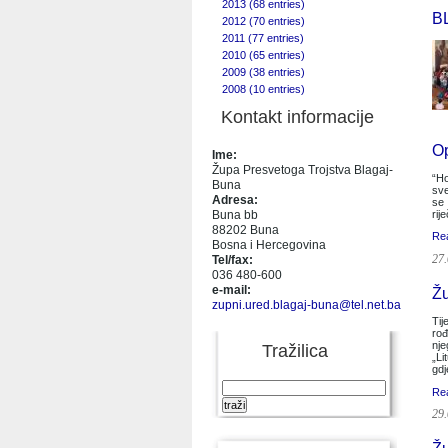
2013 (68 entries)
B
2012 (70 entries)
2011 (77 entries)
2010 (65 entries)
2009 (38 entries)
2008 (10 entries)
Kontakt informacije
Op
Ime:
Župa Presvetoga Trojstva Blagaj-
“Ho
Buna
sve
Adresa:
se 
rij
Buna bb
88202 Buna
Re
Bosna i Hercegovina
27.
Tel/fax:
036 480-600
e-mail:
Žu
zupni.ured.blagaj-buna@tel.net.ba
Tij
rođ
nje
Tražilica
„Li
gdj
Re
29.