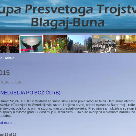
a | Arhiva
015
01.2015 07:38
. NEDJELJA PO BOŽIĆU (B)
čitanje: Sir 24, 1-2. 8-12 Mudrost se sama slavi i sred puka svog se hvali. Usta svoja otvar
­slavlja: »Zapovjedi mi Stvoritelj sviju stvari, i koji me stvori, odredi mjesto za šator moj, i reče
je vjekova, odiskona, on me stvorio, i neću prestati dovijeka. Pred njim sam služila u svetom 
o spokoj u milome gradu, i vlast mi je u Jeruzalemu. Tako se ukorijenili u slavnom narodu, na 
spodnja.
ad more …
ge 13 of 13