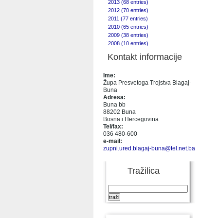
2013 (68 entries)
2012 (70 entries)
2011 (77 entries)
2010 (65 entries)
2009 (38 entries)
2008 (10 entries)
Kontakt informacije
Ime:
Župa Presvetoga Trojstva Blagaj-
Buna
Adresa:
Buna bb
88202 Buna
Bosna i Hercegovina
Tel/fax:
036 480-600
e-mail:
zupni.ured.blagaj-buna@tel.net.ba
Tražilica