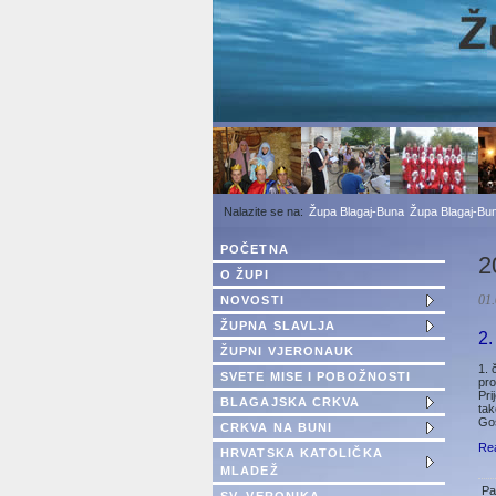
1
2
3
Župa Blagaj-Buna
Župa Blagaj-Bun
POČETNA
2
O ŽUPI
NOVOSTI
01.
ŽUPNA SLAVLJA
2
ŽUPNI VJERONAUK
1. 
SVETE MISE I POBOŽNOSTI
pro
Pri
BLAGAJSKA CRKVA
tak
Go
CRKVA NA BUNI
Re
HRVATSKA KATOLIČKA
MLADEŽ
Pa