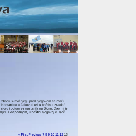
a u zboru Svevišnjeg i pred njegovom se moći
: 'Nastani se u Jakovu i uđi u baštinu Izraela.'
šatoru i potom se nastanila na Sionu. Dao mi je
dijelu Gospod­njem, u baštini njegovoj.« Riječ
« First
Previous
7
8
9
10
11
12
13