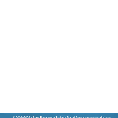
© 2009–2026 - Župa Presvetoga Trojstva Blagaj-Buna - sva prava pridržana