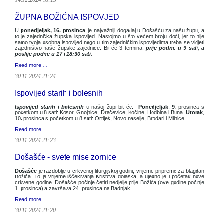
14.12.2024 18:15
ŽUPNA BOŽIĆNA ISPOVJED
U
ponedjeljak, 16. prosinca
, je najvažniji događaj u Došašću za našu župu, a
to je zajednička župska ispovijed. Nastojmo u što većem broju doći, jer to nije
samo tvoja osobna ispovijed nego u tim zajedničkim ispovijedima treba se vidjeti
zajedništvo naše župske zajednice. Bit će 3 termina:
prije podne u 9 sati, a
poslije podne u 17 i 18:30 sati.
Read more …
30.11.2024 21:24
Ispovijed starih i bolesnih
Ispovijed starih i bolesnih
u našoj župi bit će:
Ponedjeljak
,
9.
prosinca s
početkom u 8 sati: Kosor, Gnojnice, Dračevice, Kočine, Hodbina i Buna.
Utorak
,
10
.
prosinca s početkom u 8 sati: Ortiješ, Novo naselje, Brodari i Mlinice.
Read more …
30.11.2024 21:23
Došašće - svete mise zornice
Došašće
je razdoblje u crkvenoj liturgijskoj godini, vrijeme pripreme za blagdan
Božića. To je vrijeme iščekivanja Kristova dolaska, a ujedno je i početak nove
crkvene godine. Došašće počinje četiri nedjelje prije Božića (ove godine počinje
1. prosinca) a završava 24. prosinca na Badnjak.
Read more …
30.11.2024 21:20