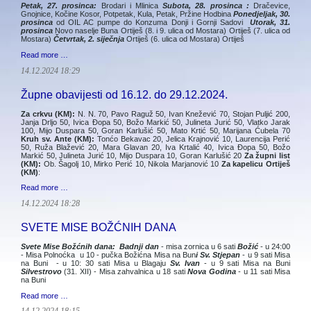
Petak, 27. prosinca:
Brodari i Mlinica
Subota, 28. prosinca :
Dračevice,
Gnojnice, Kočine Kosor, Potpetak, Kula, Petak, Pržine Hodbina
Ponedjeljak, 30.
prosinca
od OIL AC pumpe do Konzuma Donji i Gornji Sadovi
Utorak, 31.
prosinca
Novo naselje Buna Ortiješ (8. i 9. ulica od Mostara) Ortiješ (7. ulica od
Mostara)
Četvrtak, 2. siječnja
Ortiješ (6. ulica od Mostara) Ortiješ
Read more …
14.12.2024 18:29
Župne obavijesti od 16.12. do 29.12.2024.
Za crkvu (KM):
N. N. 70, Pavo Raguž 50, Ivan Knežević 70, Stojan Puljić 200,
Janja Drljo 50, Ivica Đopa 50, Božo Markić 50, Julineta Jurić 50, Vlatko Jarak
100, Mijo Duspara 50, Goran Karlušić 50, Mato Krtić 50, Marijana Ćubela 70
Kruh sv. Ante (KM):
Tonćo Bekavac 20, Jelica Krajnović 10, Laurencija Perić
50, Ruža Blažević 20, Mara Glavan 20, Iva Krtalić 40, Ivica Đopa 50, Božo
Markić 50, Julineta Jurić 10, Mijo Duspara 10, Goran Karlušić 20
Za župni list
(KM):
Ob. Šagolj 10, Mirko Perić 10, Nikola Marjanović 10
Za kapelicu Ortiješ
(KM)
:
Read more …
14.12.2024 18:28
SVETE MISE BOŽĆNIH DANA
Svete Mise Božćnih dana: Badnji dan
- misa zornica u 6 sati
Božić
- u 24:00
- Misa Polnoćka u 10 - pučka Božićna Misa na Bun
i Sv. Stjepan
- u 9 sati Misa
na Buni - u 10: 30 sati Misa u Blagaju
Sv. Ivan
- u 9 sati Misa na Buni
Silvestrovo
(31. XII) - Misa zahvalnica u 18 sati
Nova Godina
- u 11 sati Misa
na Buni
Read more …