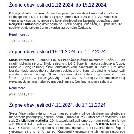
Župne obavijesti od 2.12.2024. do 15.12.2024.
Obavijest mladencima
: Svi oni koji planiraju sklopiti sakramenat ženidbe u
idućoj godini neka od iduće nedjelje (8. prosinca) dođu u ured zauzeti termin
vjenčanja kako bismo mogli što bolje složiti godišnji kalendar događaja u župi.
Nedjelju Caritasa
proslavit ćemo na Treću nedjelju došašća, 15. prosinca. Te
nedjelje svoje priloge ćemo skupljati za potrebe Caritasa.
Read more …
16.11.2024 17:41
Župne obavijesti od 18.11.2024. do 1.12.2024.
Škola animatora -
u subotu (16. XI) započela je škola animatora. Naših 10 - ak
mladih uključilo se u tu školu zajedno s još 3 župe iz našeg susjedstva (župe:
Kruševo, Polog i Stolac). Školu animatora vode Salezijanci iz Splita. Cilj te škole
jest da mlade osposobe za aktivno sudjelovanje u župskoj zajednici u katehezi i
u radu s djecom u župi. Škola animatora bit će jednom mjesečno kroz ovu
školsku godinu. U
petak (22. XI)
crkva slavi sv. Ceciliju zaštitnicu crkvenog
pjevanja. Svim našim zborovima čestitam sv. Ceciliju, njihovu zaštitnicu.
Read more …
02.11.2024 15:01
Župne obavijesti od 4.11.2024. do 17.11.2024.
Svete Mise radnim danom kroz mjesec studeni bit će slavljene po sljedećem
rasporedu: ponedjeljak, srijeda, petak i subota u 7:30, utorkom i četvrtkom u 18
sati. Za
Misijsku nedjelju
, 20. listopada prikupili smo za naše misionare iznos
od 3.600,00 KM. U njihovo ime svima srdačno zahvaljujem.
VJERONAUK za 5,
6, 7 i 8 razred
: Kroz mjesec studeni i pola mjeseca prosinca imat ćemo župski
vjeronauk za 5, 6, 7 i 8 razred. Raspored vjeronauka je štiman po rasporedu