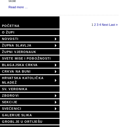
škole
Read more …
Page 1 of 4
1
2
3
4
Next
Last »
POČETNA
O ŽUPI
NOVOSTI
ŽUPNA SLAVLJA
ŽUPNI VJERONAUK
SVETE MISE I POBOŽNOSTI
BLAGAJSKA CRKVA
CRKVA NA BUNI
HRVATSKA KATOLIČKA
MLADEŽ
SV. VERONIKA
ZBOROVI
SEKCIJE
SVEĆENICI
GALERIJE SLIKA
GROBLJE U ORTIJEŠU