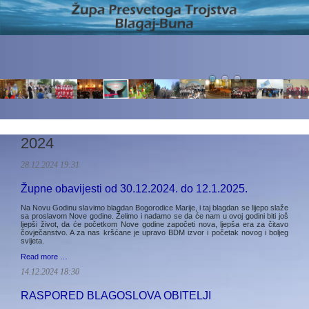
2024
28.12.2024 19:31
Župne obavijesti od 30.12.2024. do 12.1.2025.
Na Novu Godinu slavimo blagdan Bogorodice Marije, i taj blagdan se lijepo slaže
sa proslavom Nove godine. Želimo i nadamo se da će nam u ovoj godini biti još
ljepši život, da će početkom Nove godine započeti nova, ljepša era za čitavo
čovječanstvo. A za nas kršćane je upravo BDM izvor i početak novog i boljeg
svijeta.
Read more …
14.12.2024 18:30
RASPORED BLAGOSLOVA OBITELJI